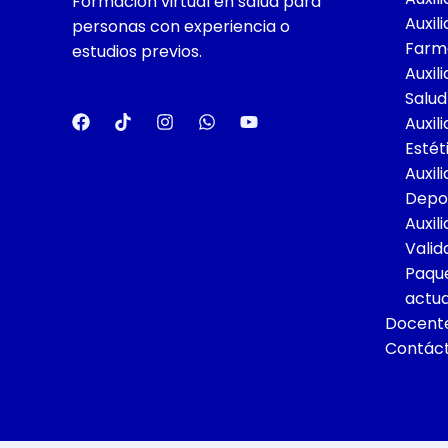
Formación virtual en salud para
Auxili
personas con experiencia o
Farma
estudios previos.
Auxil
Salud
Auxil
Estét
Auxil
Depo
Auxil
Valid
Paque
actua
Docent
Contác