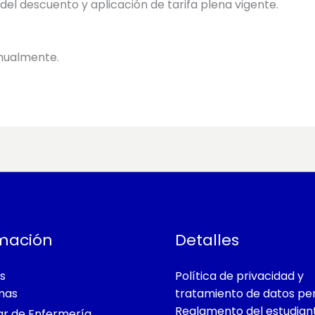
el descuento y aplicación de tarifa plena vigente.
anualmente.
mación
Detalles
s
Política de privacidad y
mas
tratamiento de datos pe
Reglamento del estudian
iar de Enfermería