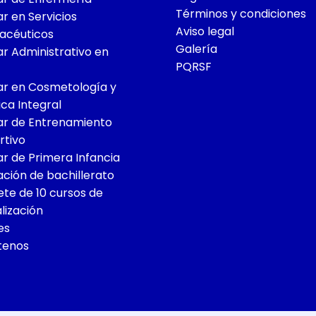
Términos y condiciones
ar en Servicios
Aviso legal
céuticos​
Galería
iar Administrativo en
PQRSF
iar en Cosmetología y
ica Integral
iar de Entrenamiento
rtivo
iar de Primera Infancia
ación de bachillerato
te de 10 cursos de
lización
es
tenos