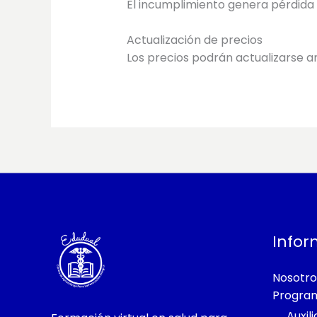
El incumplimiento genera pérdida d
Actualización de precios
Los precios podrán actualizarse 
Infor
Nosotro
Progra
Auxil